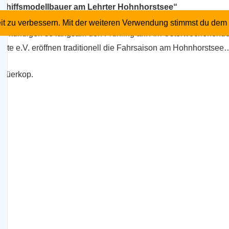
Schiffsmodellbauer am Lehrter Hohnhorstsee“
it zu verbessern. Mit der weiteren Verwendung stimmst du dem 
en kündigen so langsam den Frühling an. Am Osterwochenende i
rte e.V. eröffnen traditionell die Fahrsaison am Hohnhorstsee
 Düerkop.