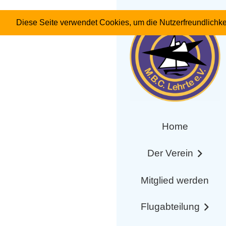
„Saisoneröffnung der 
Diese Seite verwendet Cookies, um die Nutzerfreundlichke
Die ersten Sonnenstrahl
Modellbauclub (MBC) Leh
Ein Beitrag von Stephan
Home
Der Verein
Mitglied werden
Flugabteilung