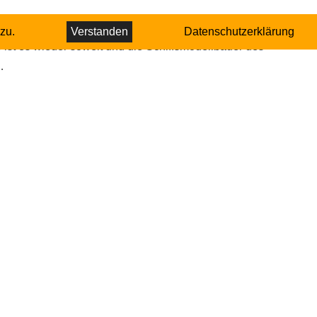
zu.
Verstanden
Datenschutzerklärung
st es wieder soweit und die Schiffsmodellbauer des
…