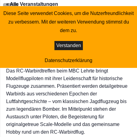
« Alle Veranstaltungen
Diese Seite verwendet Cookies, um die Nutzerfreundlichkeit
Diese Veranstaltung hat bereits stattgefunden.
zu verbessern. Mit der weiteren Verwendung stimmst du
dem zu.
Warbird-Treffen
Verstanden
Juli 11 : 08:00
-
Juli 12 : 20:00
Datenschutzerklärung
Das RC-Warbirdtreffen beim MBC Lehrte bringt
Modellflugpiloten mit ihrer Leidenschaft für historische
Flugzeuge zusammen. Präsentiert werden detailgetreue
Warbirds aus verschiedenen Epochen der
Luftfahrtgeschichte – vom klassischen Jagdflugzeug bis
zum legendären Bomber. Im Mittelpunkt stehen der
Austausch unter Piloten, die Begeisterung für
originalgetreue Scale-Modelle und das gemeinsame
Hobby rund um den RC-Warbirdflug.