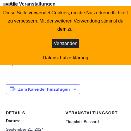
« Alle Veranstaltungen
Diese Seite verwendet Cookies, um die Nutzerfreundlichkeit
Diese Veranstaltung hat bereits stattgefunden.
zu verbessern. Mit der weiteren Verwendung stimmst du
dem zu.
Arbeitstag am Flugplatz
Verstanden
September 21, 2024 : 10:00
-
15:00
Datenschutzerklärung
Geplante Arbeiten: Sicherheitsnetz abbauen
Zum Kalender hinzufügen
DETAILS
VERANSTALTUNGSORT
Datum:
Flugplatz Bussard
September 21, 2024