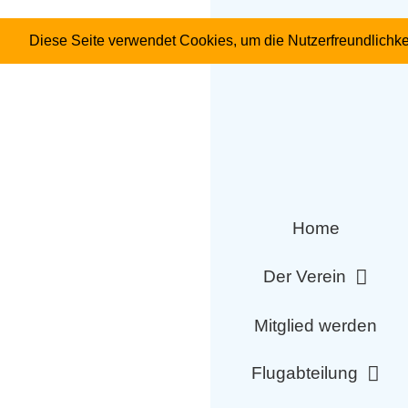
« Alle Veranstaltunge
Diese Seite verwendet Cookies, um die Nutzerfreundlichke
Diese Veranstaltung hat
Arbeitst
Juni 10, 2023 : 10:00
-
Home
Der Verein
Zum Kalender hi
Mitglied werden
Flugabteilung