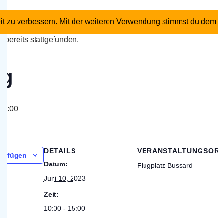
n
it zu verbessern. Mit der weiteren Verwendung stimmst du dem 
 bereits stattgefunden.
ag
15:00
DETAILS
VERANSTALTUNGSO
nzufügen
Datum:
Flugplatz Bussard
Juni 10, 2023
Zeit:
10:00 - 15:00