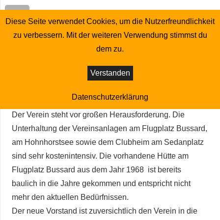
2015: Führungswechsel im Vorstand
Diese Seite verwendet Cookies, um die Nutzerfreundlichkeit
zu verbessern. Mit der weiteren Verwendung stimmst du
Bei der Turnusmäßigen Wahl des Vorstands gab es
dem zu.
einen Wechsel an der Fühungspitze des Vereins. Mit
Verstanden
Andreas Klare als 1. Vorsitzenden und Karl Heinz Kiep
als 2. Vorsitzenden wurde ein neues Team durch die
Datenschutzerklärung
Mitglieder gewählt.
Der Verein steht vor großen Herausforderung. Die
Unterhaltung der Vereinsanlagen am Flugplatz Bussard,
am Hohnhorstsee sowie dem Clubheim am Sedanplatz
sind sehr kostenintensiv. Die vorhandene Hütte am
Flugplatz Bussard aus dem Jahr 1968 ist bereits
baulich in die Jahre gekommen und entspricht nicht
mehr den aktuellen Bedürfnissen.
Der neue Vorstand ist zuversichtlich den Verein in die